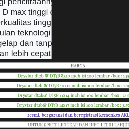
ogi pencitraannya mampu menghasil
D max tinggi dan kontras. Ini memb
erkualitas tinggi sebagai film las
lan teknologi kering: tidak ada pem
elap dan tanpa bahan kimia. Gambar
kan lebih cepat dan lebih nyaman u
HARGA :
Drystar dt2b & DT5B 8x10 inch isi 100 lembar /box : 1.5
Drystar
dt2b &
DT5B 10x12 inch isi 100 lembar /box : 2.
Drystar
dt2b&
DT5B 11x14 inch isi 100 lembar /box : 2.6
Drystar dt2b& DT5B 14x17 inch isi 100 lembar /box : 3,5
resmi, bergaransi dan beregistrasi kemenk
es AK
UNTUK SPECT LENGKAP DAN INFO LEBIH LANJU