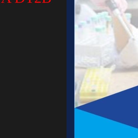
ama puluhan tahun

 mendesain

R AXYS, agar

ualitas diagnostik tertinggi. Untuk
mbangkan. Film ini

ggi dari
