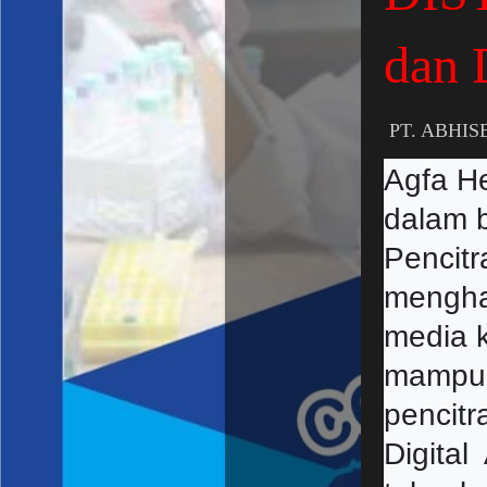
dan
PT. ABHIS
Agfa H
dalam 
Pencit
menghas
media 
mampu m
pencitr
Digital