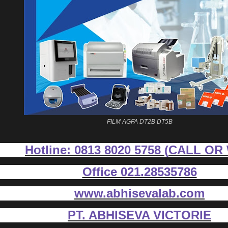
FILM AGFA DT2B DT5B
Hotline: 0813 8020 5758 (
CALL OR
Office 021.28535786
www.abhisevalab.com
PT. ABHISEVA VICTORIE