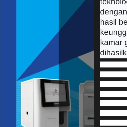
teknol
dengan 
hasil b
keunggu
kamar g
dihasil