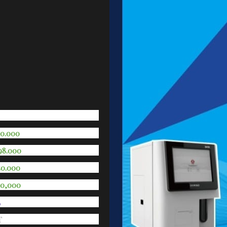
kan hardcopy skala abu-abu

erikan kejelasan yang sama,

er basah, namun menawarkan semua

rosesan basah, tidak

 berkualitas prima

ntuk didiagnosa.
50.000
198.000
50.000
50,000
L
T