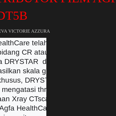
 DT5B
EVA VICTORIE AZZURA
ealthCare telah berpengalaman sel
bidang CR atau DR printing dengan
ra DRYSTAR  dan 5302 dan DRYSTA
ilkan skala gambar abu-abu dengan k
khusus, DRYSTAR DT2B & DT5, dike
engatasi throughput yang lebih tin
aan Xray CTscan MRI .

  Agfa HealthCare yang canggih
