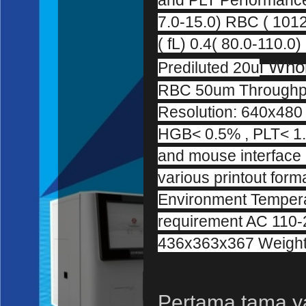
7.0-15.0) RBC ( 1012
( fL) 0.4( 80.0-110.
l Who
Prediluted 20u
RBC 50um Throughpu
Resolution: 640x48
HGB< 0.5% , PLT< 1.
and mouse interface 
various printout form
Environment Temper
requirement AC 110
436x363x367 Weight
Pertama tama y