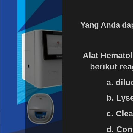
Yang Anda da
Alat Hematol
berikut reag
a. dilue
b. Lyse
c. Clea
d. Conce