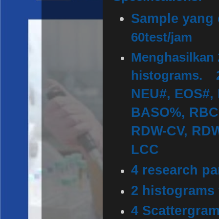
Sample yang 
60test/jam
Menghasilkan 
histograms.
NEU#, EOS#,
BASO%, RBC,
RDW-CV, RDW-
LCC
4 research p
2 histograms
4 Scatter