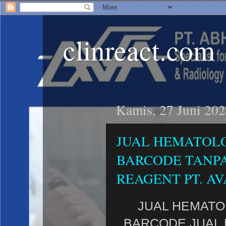
clinreact.com
Kamis, 27 Juni 20
JUAL HEMATOLO
BARCODE TANPA
REAGENT PT. AV
JUAL HEMATO
BARCODE JUAL 