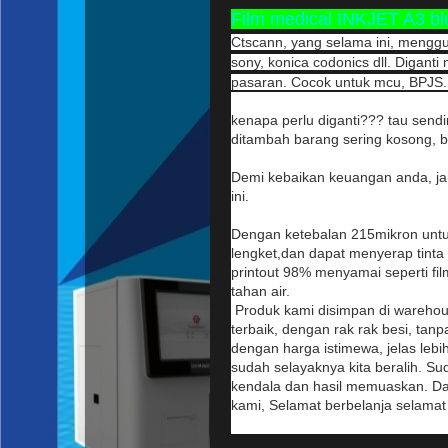
Film medical INKJET A3 bl
Ctscann, yang selama ini, mengguna
sony, konica codonics dll. Digant
pasaran. Cocok untuk mcu, BPJS. 
kenapa perlu diganti??? tau sendi
ditambah barang sering kosong, be
Demi kebaikan keuangan anda, jang
ini.
Dengan ketebalan 215mikron untuk h
lengket,dan dapat menyerap tinta le
printout 98% menyamai seperti film
tahan air.
Produk kami disimpan di warehou
terbaik, dengan rak rak besi, ta
dengan harga istimewa, jelas lebi
sudah selayaknya kita beralih. Sud
kendala dan hasil memuaskan.
Dap
kami, Selamat berbelanja selamat