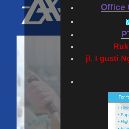
Office
P
Ruk
jl. I gusti