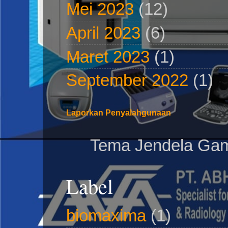
Mei 2023
(12)
April 2023
(6)
Maret 2023
(1)
September 2022
(1)
Laporkan Penyalahgunaan
Tema Jendela Gam
Label
biomaxima
(1)