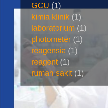
GCU
(1)
kimia klinik
(1)
laboratorium
(1)
photometer
(1)
reagensia
(1)
reagent
(1)
rumah sakit
(1)