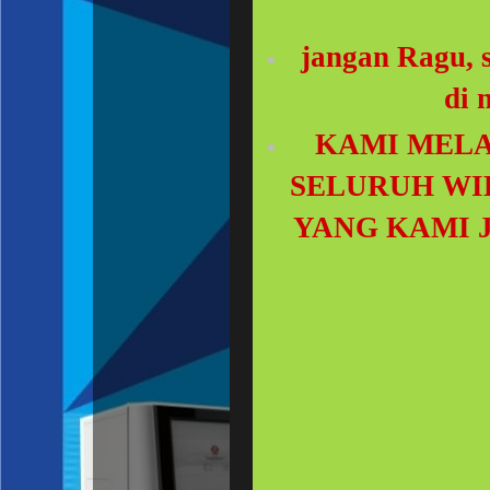
jangan Ragu, s
di 
KAMI MELA
SELURUH WI
YANG KAMI 