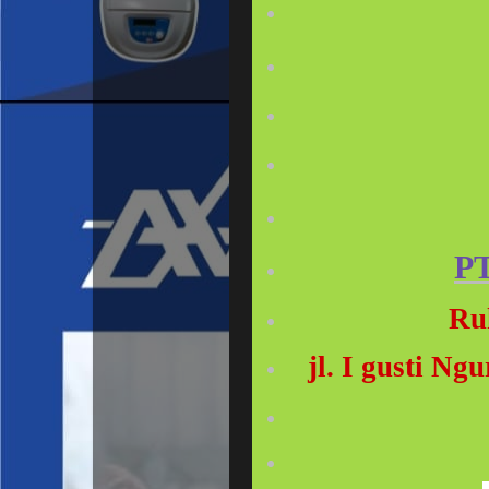
P
Ru
jl. I gusti N