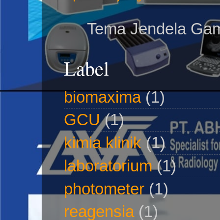
Tema Jendela Gam
Label
biomaxima
(1)
GCU
(1)
kimia klinik
(1)
laboratorium
(1)
photometer
(1)
reagensia
(1)