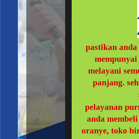
pastikan anda 
mempunyai b
melayani sem
panjang. seh
pelayanan purn
anda membeli 
oranye, toko b